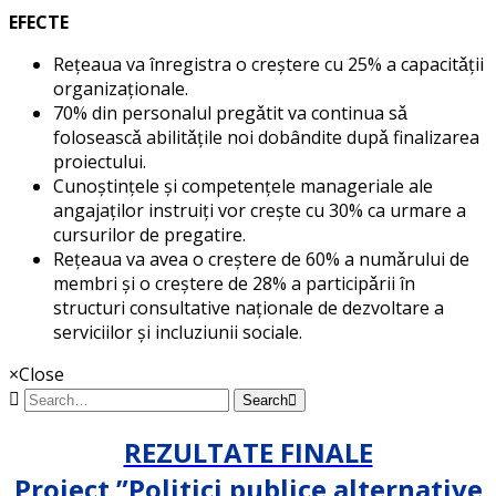
EFECTE
Reţeaua va înregistra o creştere cu 25% a capacitǎţii
organizaţionale.
70% din personalul pregǎtit va continua sǎ
foloseascǎ abilitǎţile noi dobândite dupǎ finalizarea
proiectului.
Cunoştinţele şi competenţele manageriale ale
angajaţilor instruiţi vor creşte cu 30% ca urmare a
cursurilor de pregatire.
Reţeaua va avea o creştere de 60% a numǎrului de
membri şi o creştere de 28% a participǎrii în
structuri consultative naţionale de dezvoltare a
serviciilor şi incluziunii sociale.
×
Close
Search
REZULTATE FINALE
Proiect ”Politici publice alternative