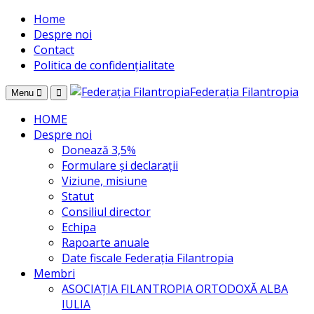
Home
Despre noi
Contact
Politica de confidențialitate
Federația Filantropia
Menu
HOME
Despre noi
Donează 3,5%
Formulare și declarații
Viziune, misiune
Statut
Consiliul director
Echipa
Rapoarte anuale
Date fiscale Federația Filantropia
Membri
ASOCIAȚIA FILANTROPIA ORTODOXĂ ALBA
IULIA