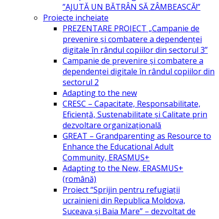
”AJUTĂ UN BĂTRÂN SĂ ZÂMBEASCĂ!”
Proiecte incheiate
PREZENTARE PROIECT „Campanie de
prevenire și combatere a dependenței
digitale în rândul copiilor din sectorul 3”
Campanie de prevenire și combatere a
dependenței digitale în rândul copiilor din
sectorul 2
Adapting to the new
CRESC – Capacitate, Responsabilitate,
Eficiență, Sustenabilitate și Calitate prin
dezvoltare organizațională
GREAT – Grandparenting as Resource to
Enhance the Educational Adult
Community, ERASMUS+
Adapting to the New, ERASMUS+
(română)
Proiect “Sprijin pentru refugiații
ucrainieni din Republica Moldova,
Suceava și Baia Mare” – dezvoltat de