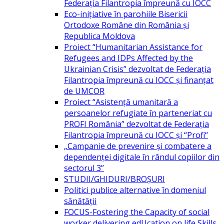
Federația Filantropia împreună cu IOCC
Eco-inițiative în parohiile Bisericii
Ortodoxe Române din România și
Republica Moldova
Proiect “Humanitarian Assistance for
Refugees and IDPs Affected by the
Ukrainian Crisis” dezvoltat de Federația
Filantropia împreună cu IOCC și finanțat
de UMCOR
Proiect “Asistență umanitară a
persoanelor refugiate în parteneriat cu
PROFI România” dezvoltat de Federația
Filantropia împreună cu IOCC și “Profi“
„Campanie de prevenire și combatere a
dependenței digitale în rândul copiilor din
sectorul 3”
STUDII/GHIDURI/BROȘURI
Politici publice alternative în domeniul
sănătății
FOCUS-Fostering the Capacity of social
worker delivering edUcation on life Skills