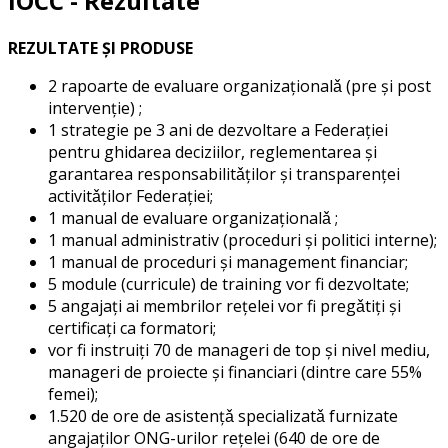
IOCC - Rezultate
REZULTATE ŞI PRODUSE
2 rapoarte de evaluare organizaţionalǎ (pre şi post
intervenţie) ;
1 strategie pe 3 ani de dezvoltare a Federaţiei
pentru ghidarea deciziilor, reglementarea şi
garantarea responsabilitǎţilor şi transparenţei
activitǎţilor Federaţiei;
1 manual de evaluare organizaţionalǎ ;
1 manual administrativ (proceduri şi politici interne);
1 manual de proceduri şi management financiar;
5 module (curricule) de training vor fi dezvoltate;
5 angajaţi ai membrilor reţelei vor fi pregǎtiţi şi
certificaţi ca formatori;
vor fi instruiţi 70 de manageri de top şi nivel mediu,
manageri de proiecte şi financiari (dintre care 55%
femei);
1.520 de ore de asistenţǎ specializatǎ furnizate
angajaţilor ONG-urilor reţelei (640 de ore de