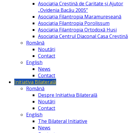
Asociația Creștină de Caritate și Ajutor
„Ovidenia Bacău 2005”
Asociația Filantropia Maramureșeană
Asociația Filantropia Porolissum
Asociația Filantropia Ortodoxă Huşi
Asociația Centrul Diaconal Casa Creștină
Română
Noutăți
Contact
English
News
Contact
Inițiativa Bilaterală
Română
Despre Inițiativa Bilaterală
Noutăți
Contact
English
The Bilateral Initiative
News