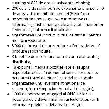
training şi 880 de ore de asistenţă tehnică);
200 de zile de schimburi de experienţă oferite la 40
de angajaţi ai membrilor reţelei (5 zile/om);
dezvoltarea unei pagini web interactive cu
informaţii şi instrumente utile activitǎţii membrilor
Federaţiei şi informǎrii publicului;
organizarea unui forum virtual de discuţii pentru
membrii Federaţiei;
3.000 de broşuri de prezentare a Federaţiei vor fi
produse şi distribuite;
8 buletine de informare lunarǎ vor fi elaborate şi
distribuite;
18 expuneri media a poziţiei reţelei asupra
aspectelor critice în domeniul serviciilor sociale,
ocuparea forţei de muncǎ şi coeziunii sociale;
organizarea unui eveniment naţional de
recunoaştere (Simpozion Anual al Federaţiei);
1.000 de persoane, angajaţi ai ONG-urilor cu
potenţial de a deveni membri ai Federaţiei, vor fi
informate privind activitatea Federaţiei.