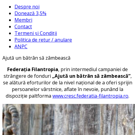
Despre noi
Donează 3,5%
Membri
Contact
Termeni și Condiții
Politica de retur / anulare
ANPC
Ajută un bătrân să zâmbească
Federaţia Filantropia
, prin intermediul campaniei de
strângere de fonduri
„Ajută un bătrân să zâmbească”
,
se alătură eforturilor de la nivel național de a oferi sprijin
persoanelor vârstnice, aflate în nevoie, punând la
dispoziție paltforma
www.cresc.federatia-filantropia.ro
.