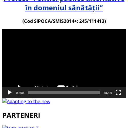
în domeniul sănătății”
(Cod SIPOCA/SMIS2014+: 245/111413)
Player
video
00:00
06:09
PARTENERI