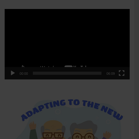
Player
video
00:00
06:09