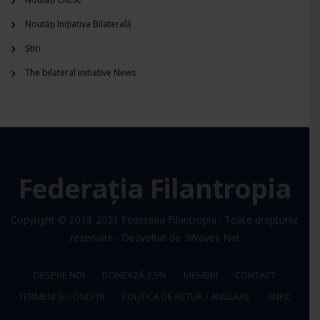
Noutăți Inițiativa Bilaterală
Știri
The bilateral initiative News
Federația Filantropia
Copyright © 2018-2021
Federația Filantropia
· Toate drepturile
rezervate · Dezvoltat de
3Waves Net
DESPRE NOI
DONEAZĂ 3,5%
MEMBRI
CONTACT
TERMENI ȘI CONDIȚII
POLITICA DE RETUR / ANULARE
ANPC