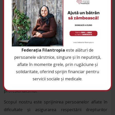
patronajul Mitropoliei Olteniei. Preşedintele de
Onoare este Înaltpreasfinţitul Părinte Dr. Irineu,
Arhiepiscopul Craiovei şi Mitropolitul Olteniei.
Misiunea organizaţiei constă în oferirea de servicii
sociale persoanelor, familiilor, grupurilor sociale şi
comunităţilor aflate în situaţii de dificultate sau
Federația Filantropia
este alături de
generatoare de marginalizare/excluziune socială,
persoanele vârstnice, singure și în neputință,
având la bază dragostea faţă de semeni și se
aflate în momente grele, prin rugăciune și
ghidează întotdeauna după următoarele valori:
solidaritate, oferind sprijin financiar pentru
credinţa, dragostea, onestitatea, solidaritatea,
servicii sociale și medicale.
implicarea, valorizarea, responsabilitatea şi
profesionalismul.
Scopul nostru este sprijinirea persoanelor aflate în
dificultate și asigurarea respectării drepturilor