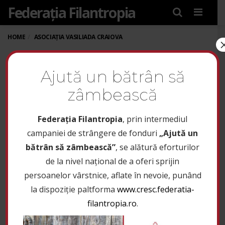
Federația Filantropia
Menu
HOME
ASOCIAȚIA VASILIADA CRAIOVA
ASOCIAȚIA VASILIADA
Ajută un bătrân să
CRAIOVA
zâmbească
www.asociatiavasiliada.ro
Federaţia Filantropia
, prin intermediul
campaniei de strângere de fonduri
„Ajută un
Asociaţia Vasiliada
este o
bătrân să zâmbească”
, se alătură eforturilor
organizatie cu caracter
de la nivel național de a oferi sprijin
crestin şi social,
persoanelor vârstnice, aflate în nevoie, punând
neguvernamental,
la dispoziție paltforma
www.cresc.federatia-
democratic, nonprofit,
filantropia.ro
.
înfiinţată în anul 2012, sub