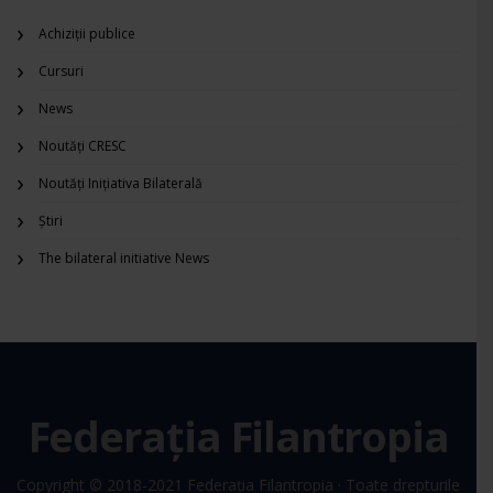
Achiziții publice
Cursuri
News
Noutăți CRESC
Noutăți Inițiativa Bilaterală
Știri
The bilateral initiative News
Federația Filantropia
Copyright © 2018-2021
Federația Filantropia
· Toate drepturile