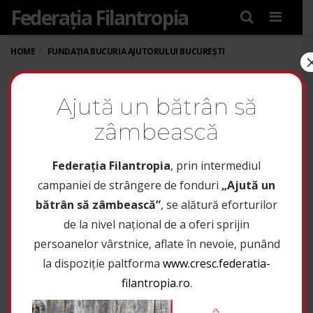
Federația Filantropia
Menu
HOME
FUNDAȚIA BUCURIA AJUTORULUI BUCUREȘTI
FUNDAȚIA BUCURIA
Ajută un bătrân să
AJUTORULUI
zâmbească
BUCUREȘTI
Federaţia Filantropia
, prin intermediul
campaniei de strângere de fonduri
„Ajută un
www.bucuria-ajutorului.ro
bătrân să zâmbească”
, se alătură eforturilor
Fundația
de la nivel național de a oferi sprijin
persoanelor vârstnice, aflate în nevoie, punând
„Bucuria
la dispoziție paltforma
www.cresc.federatia-
filantropia.ro
.
Ajutorului” București
a fost înființată în anul 2010,
sub patronajul Arhiepiscopiei Bucureștilor, la