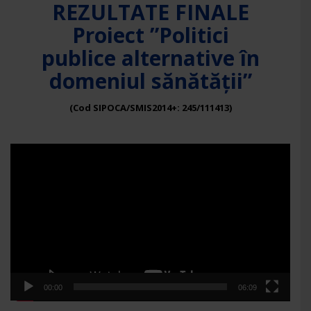
REZULTATE FINALE
Proiect ”Politici
publice alternative în
domeniul sănătății”
(Cod SIPOCA/SMIS2014+: 245/111413)
Player
video
00:00
06:09