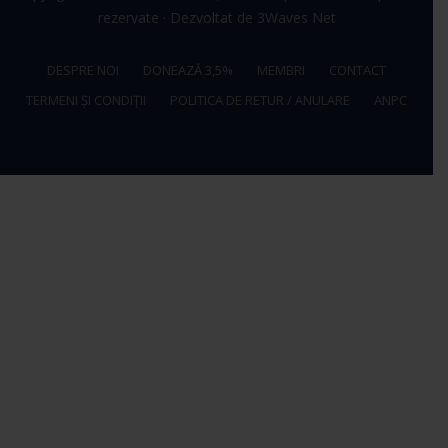
rezervate · Dezvoltat de
3Waves Net
DESPRE NOI
DONEAZĂ 3,5%
MEMBRI
CONTACT
TERMENI ȘI CONDIȚII
POLITICA DE RETUR / ANULARE
ANPC