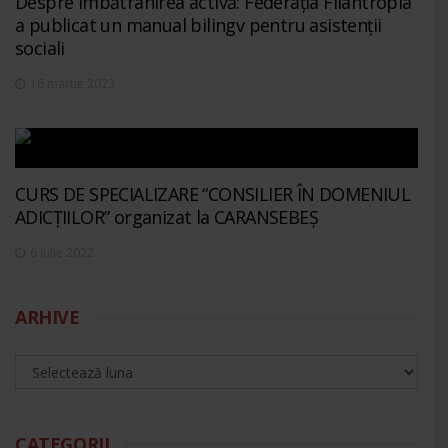
Despre îmbătrânirea activă: Federația Filantropia
a publicat un manual bilingv pentru asistenții
sociali
16 martie 2023
CURS DE SPECIALIZARE “CONSILIER ÎN DOMENIUL
ADICȚIILOR” organizat la CARANSEBEȘ
6 iulie 2022
ARHIVE
CATEGORII