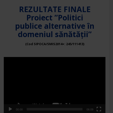
REZULTATE FINALE
Proiect ”Politici
publice alternative în
domeniul sănătății”
(Cod SIPOCA/SMIS2014+: 245/111413)
Player
video
00:00
06:09