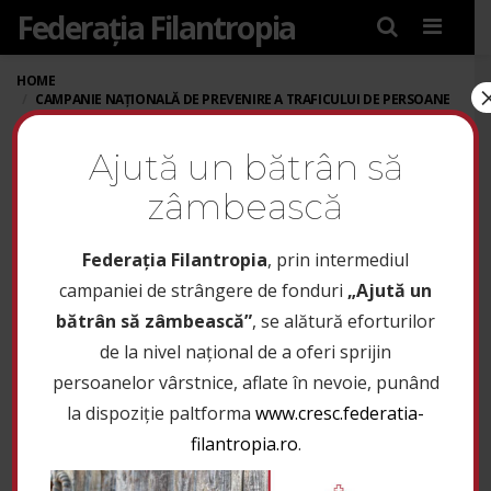
Federația Filantropia
Menu
HOME
CAMPANIE NAȚIONALĂ DE PREVENIRE A TRAFICULUI DE PERSOANE
CAMPANIE NAȚIONALĂ
Ajută un bătrân să
DE PREVENIRE A
zâmbească
TRAFICULUI DE
Federaţia Filantropia
, prin intermediul
PERSOANE
campaniei de strângere de fonduri
„Ajută un
bătrân să zâmbească”
, se alătură eforturilor
de la nivel național de a oferi sprijin
Finanțator:
IOCC România
persoanelor vârstnice, aflate în nevoie, punând
Implementare:
Federația Filantropia
la dispoziție paltforma
www.cresc.federatia-
filantropia.ro
.
Perioada de implementare:
1 Septembrie 2025 – 30