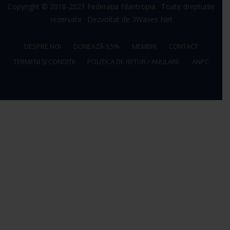
Copyright © 2018-2021
Federația Filantropia
· Toate drepturile
rezervate · Dezvoltat de
3Waves Net
DESPRE NOI
DONEAZĂ 3,5%
MEMBRI
CONTACT
TERMENI ȘI CONDIȚII
POLITICA DE RETUR / ANULARE
ANPC