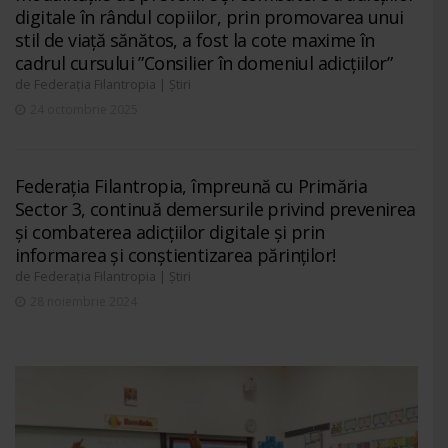
digitale în rândul copiilor, prin promovarea unui
stil de viață sănătos, a fost la cote maxime în
cadrul cursului ”Consilier în domeniul adicțiilor”
de
|
Federația Filantropia
Știri
24 octombrie 2025
Federația Filantropia, împreună cu Primăria
Sector 3, continuă demersurile privind prevenirea
și combaterea adicțiilor digitale și prin
informarea și conștientizarea părinților!
de
|
Federația Filantropia
Știri
28 noiembrie 2024