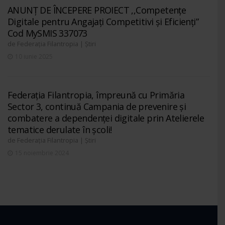
ANUNȚ DE ÎNCEPERE PROIECT ,,Competențe
Digitale pentru Angajați Competitivi și Eficienți”
Cod MySMIS 337073
de
|
Federația Filantropia
Știri
10 iunie 2025
Federația Filantropia, împreună cu Primăria
Sector 3, continuă Campania de prevenire și
combatere a dependenței digitale prin Atelierele
tematice derulate în școli!
de
|
Federația Filantropia
Știri
15 noiembrie 2024