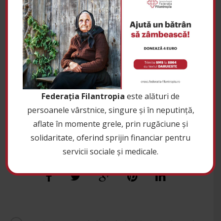
in the counties of Iasi and Suceava, financed by the
Romanian Social Development Fund as Program
Operator for the Local Development Program,
poverty reduction and increasing Roma inclusion.
45 refugees including children and their companions
participated in this trip.
Federația Filantropia
este alături de
This trip was also a real success, its beneficiaries
persoanele vârstnice, singure și în neputință,
being extremely happy and satisfied with what they
aflate în momente grele, prin rugăciune și
were given.
solidaritate, oferind sprijin financiar pentru
servicii sociale și medicale.