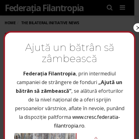
Federația Filantropia
Menu
HOME
THE BILATERAL INITIATIVE NEWS
THE FIFTH TRIP UNDER
Ajută un bătrân să
THE BILATERAL
zâmbească
INITIATIVE
Federaţia Filantropia
, prin intermediul
16 februarie 2023
campaniei de strângere de fonduri
„Ajută un
bătrân să zâmbească”
, se alătură eforturilor
1
de la nivel național de a oferi sprijin
persoanelor vârstnice, aflate în nevoie, punând
Between 13-15 February 2023, the fifth trip was
la dispoziție paltforma
www.cresc.federatia-
organized as part of the Bilateral Initiative Integrated
filantropia.ro
.
emergency interventions for refugees from Ukraine