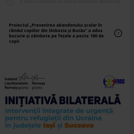
A cincea excursie în cadrul Inițiativei Bilaterale
Proiectul „Prevenirea abandonului școlar în
rândul copiilor din Slobozia și Buzău” a adus
bucurie și zâmbete pe fețele a peste 180 de
copii