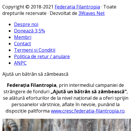
Copyright © 2018-2021
Federația Filantropia
· Toate
drepturile rezervate · Dezvoltat de
3Waves Net
Despre noi
Donează 3,5%
Membri
Contact
Termeni și Condiții
Politica de retur / anulare
ANPC
Ajută un bătrân să zâmbească
Federaţia Filantropia
, prin intermediul campaniei de
strângere de fonduri
„Ajută un bătrân să zâmbească”
,
se alătură eforturilor de la nivel național de a oferi sprijin
persoanelor vârstnice, aflate în nevoie, punând la
dispoziție paltforma
www.cresc.federatia-filantropia.ro
.