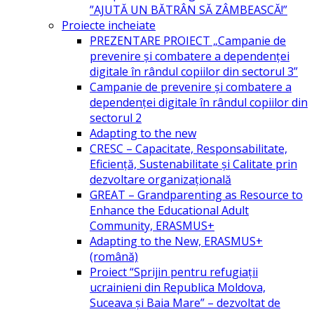
”AJUTĂ UN BĂTRÂN SĂ ZÂMBEASCĂ!”
Proiecte incheiate
PREZENTARE PROIECT „Campanie de
prevenire și combatere a dependenței
digitale în rândul copiilor din sectorul 3”
Campanie de prevenire și combatere a
dependenței digitale în rândul copiilor din
sectorul 2
Adapting to the new
CRESC – Capacitate, Responsabilitate,
Eficiență, Sustenabilitate și Calitate prin
dezvoltare organizațională
GREAT – Grandparenting as Resource to
Enhance the Educational Adult
Community, ERASMUS+
Adapting to the New, ERASMUS+
(română)
Proiect “Sprijin pentru refugiații
ucrainieni din Republica Moldova,
Suceava și Baia Mare” – dezvoltat de