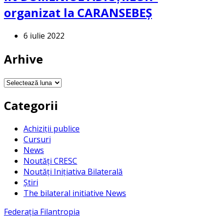
organizat la CARANSEBEȘ
6 iulie 2022
Arhive
Arhive
Categorii
Achiziții publice
Cursuri
News
Noutăți CRESC
Noutăți Inițiativa Bilaterală
Știri
The bilateral initiative News
Federația Filantropia