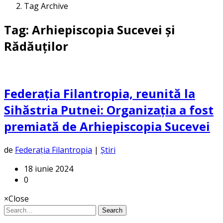
Tag Archive
Tag: Arhiepiscopia Sucevei și
Rădăuților
Federația Filantropia, reunită la
Sihăstria Putnei: Organizația a fost
premiată de Arhiepiscopia Sucevei
de
Federația Filantropia
|
Știri
18 iunie 2024
0
×
Close
Search