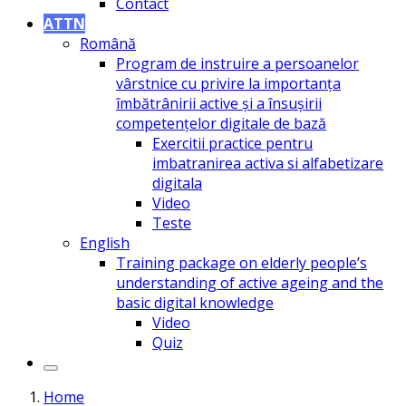
Contact
ATTN
Română
Program de instruire a persoanelor
vârstnice cu privire la importanța
îmbătrânirii active și a însușirii
competențelor digitale de bază
Exercitii practice pentru
imbatranirea activa si alfabetizare
digitala
Video
Teste
English
Training package on elderly people’s
understanding of active ageing and the
basic digital knowledge
Video
Quiz
Home