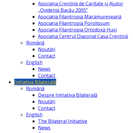
Asociația Creștină de Caritate și Ajutor
„Ovidenia Bacău 2005”
Asociația Filantropia Maramureșeană
Asociația Filantropia Porolissum
Asociația Filantropia Ortodoxă Huşi
Asociația Centrul Diaconal Casa Creștină
Română
Noutăți
Contact
English
News
Contact
Inițiativa Bilaterală
Română
Despre Inițiativa Bilaterală
Noutăți
Contact
English
The Bilateral Initiative
News