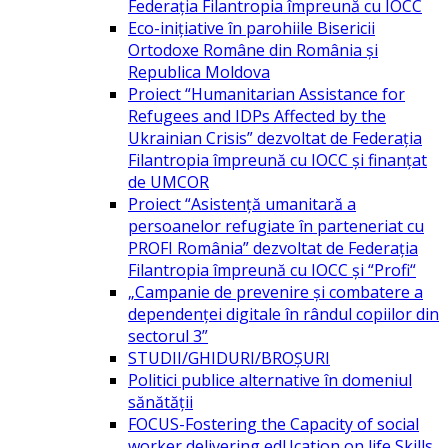
Federația Filantropia împreună cu IOCC
Eco-inițiative în parohiile Bisericii
Ortodoxe Române din România și
Republica Moldova
Proiect “Humanitarian Assistance for
Refugees and IDPs Affected by the
Ukrainian Crisis” dezvoltat de Federația
Filantropia împreună cu IOCC și finanțat
de UMCOR
Proiect “Asistență umanitară a
persoanelor refugiate în parteneriat cu
PROFI România” dezvoltat de Federația
Filantropia împreună cu IOCC și “Profi“
„Campanie de prevenire și combatere a
dependenței digitale în rândul copiilor din
sectorul 3”
STUDII/GHIDURI/BROȘURI
Politici publice alternative în domeniul
sănătății
FOCUS-Fostering the Capacity of social
worker delivering edUcation on life Skills