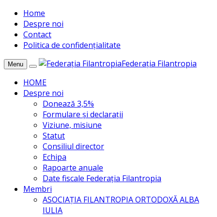
Home
Despre noi
Contact
Politica de confidențialitate
Federația Filantropia
Menu
HOME
Despre noi
Donează 3,5%
Formulare și declarații
Viziune, misiune
Statut
Consiliul director
Echipa
Rapoarte anuale
Date fiscale Federația Filantropia
Membri
ASOCIAȚIA FILANTROPIA ORTODOXĂ ALBA
IULIA