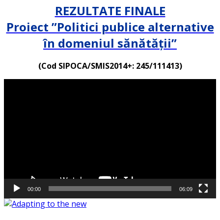
REZULTATE FINALE
Proiect ”Politici publice alternative
în domeniul sănătății”
(Cod SIPOCA/SMIS2014+: 245/111413)
Player
video
00:00
06:09