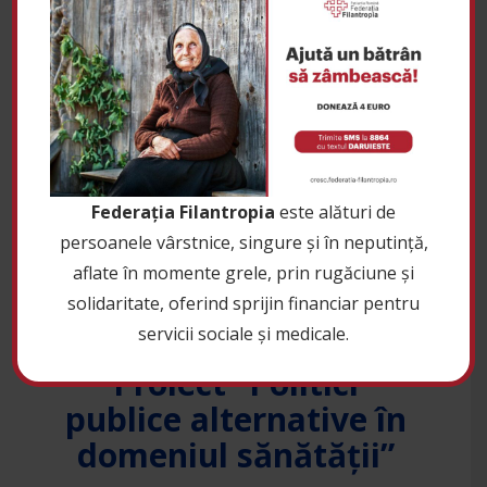
CRESC – curs „Monitorizare și
evaluare organizațională”
de
|
Federația Filantropia
Noutăți CRESC
19 iulie 2023
0
Federația Filantropia
este alături de
persoanele vârstnice, singure și în neputință,
aflate în momente grele, prin rugăciune și
solidaritate, oferind sprijin financiar pentru
servicii sociale și medicale.
REZULTATE FINALE
Proiect ”Politici
publice alternative în
domeniul sănătății”