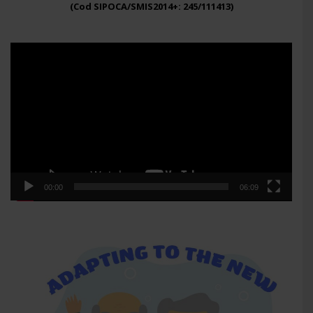
(Cod SIPOCA/SMIS2014+: 245/111413)
Player
video
00:00
06:09