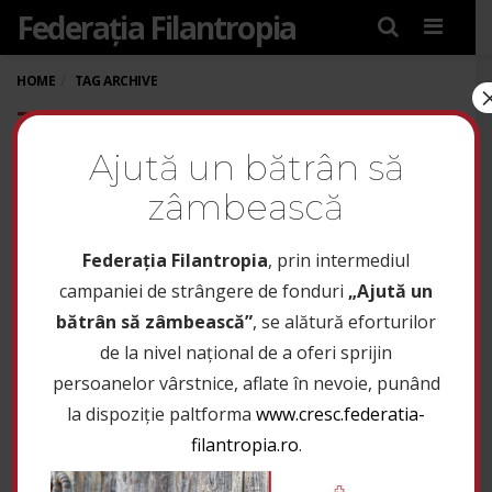
Federația Filantropia
Menu
HOME
TAG ARCHIVE
TAG: CBNRM NETWORKING
NORVEGIA
Ajută un bătrân să
zâmbească
Federaţia Filantropia
, prin intermediul
campaniei de strângere de fonduri
„Ajută un
bătrân să zâmbească”
, se alătură eforturilor
de la nivel național de a oferi sprijin
persoanelor vârstnice, aflate în nevoie, punând
la dispoziție paltforma
www.cresc.federatia-
filantropia.ro
.