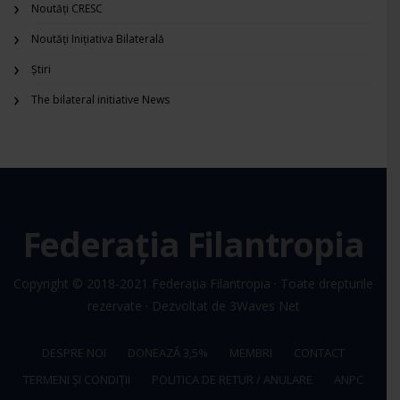
Noutăți CRESC
Noutăți Inițiativa Bilaterală
Știri
The bilateral initiative News
Federația Filantropia
Copyright © 2018-2021
Federația Filantropia
· Toate drepturile
rezervate · Dezvoltat de
3Waves Net
DESPRE NOI
DONEAZĂ 3,5%
MEMBRI
CONTACT
TERMENI ȘI CONDIȚII
POLITICA DE RETUR / ANULARE
ANPC