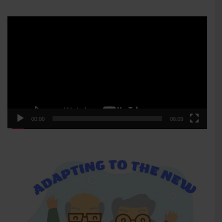
Player
video
00:00
06:09