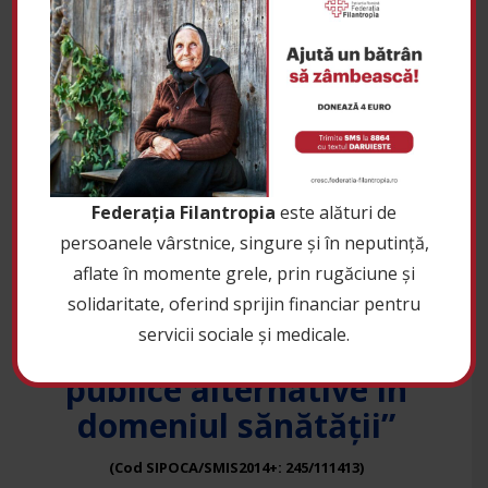
Solidarizare creștină cu victimele
tragediei de la Crevedia
de
|
Federația Filantropia
Știri
29 august 2023
0
Federația Filantropia
este alături de
persoanele vârstnice, singure și în neputință,
aflate în momente grele, prin rugăciune și
solidaritate, oferind sprijin financiar pentru
REZULTATE FINALE
servicii sociale și medicale.
Proiect ”Politici
publice alternative în
domeniul sănătății”
(Cod SIPOCA/SMIS2014+: 245/111413)