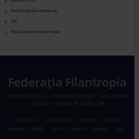
Noutăți CRESC
Noutăți Inițiativa Bilaterală
Știri
The bilateral initiative News
Federația Filantropia
Copyright © 2018-2021
Federația Filantropia
· Toate drepturile
rezervate · Dezvoltat de
3Waves Net
DESPRE NOI
DONEAZĂ 3,5%
MEMBRI
CONTACT
TERMENI ȘI CONDIȚII
POLITICA DE RETUR / ANULARE
ANPC