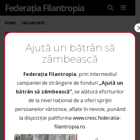
Federația Filantropia
Menu
HOME
TAG ARCHIVE
TAG: CREVEDIA
Ajută un bătrân să
zâmbească
Federaţia Filantropia
, prin intermediul
campaniei de strângere de fonduri
„Ajută un
bătrân să zâmbească”
, se alătură eforturilor
de la nivel național de a oferi sprijin
persoanelor vârstnice, aflate în nevoie, punând
la dispoziție paltforma
www.cresc.federatia-
filantropia.ro
.