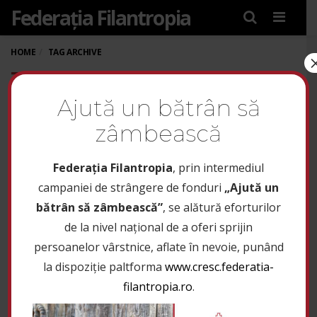
Federația Filantropia
Menu
HOME
TAG ARCHIVE
TAG: ACTIVE CITIZENS FUND
ROMANIA
Ajută un bătrân să
zâmbească
Federaţia Filantropia
, prin intermediul
campaniei de strângere de fonduri
„Ajută un
bătrân să zâmbească”
, se alătură eforturilor
de la nivel național de a oferi sprijin
persoanelor vârstnice, aflate în nevoie, punând
la dispoziție paltforma
www.cresc.federatia-
filantropia.ro
.