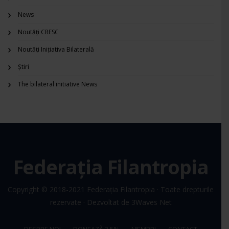
News
Noutăți CRESC
Noutăți Inițiativa Bilaterală
Știri
The bilateral initiative News
Federația Filantropia
Copyright © 2018-2021
Federația Filantropia
· Toate drepturile
rezervate · Dezvoltat de
3Waves Net
DESPRE NOI
DONEAZĂ 3,5%
MEMBRI
CONTACT