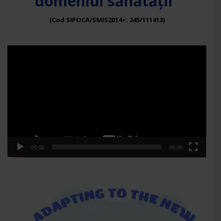
domeniul sănătății”
(Cod SIPOCA/SMIS2014+: 245/111413)
Player
video
00:00
06:09