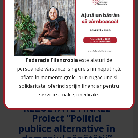
Programele de formare
profesională derulate prin
intermediul proiectului CRESC
de
|
Federația Filantropia
Noutăți CRESC
27 ianuarie 2023
0
Federația Filantropia
este alături de
persoanele vârstnice, singure și în neputință,
aflate în momente grele, prin rugăciune și
solidaritate, oferind sprijin financiar pentru
servicii sociale și medicale.
REZULTATE FINALE
Proiect ”Politici
publice alternative în