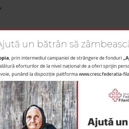
te
Ajută un bătrân să zâmbeasc
IȚII PUBLICE
CURSURI
ȘTIRI
CONTACT
CRESC
INIȚIATIV
opia
, prin intermediul campaniei de strângere de fonduri
„A
 alătură eforturilor de la nivel național de a oferi sprijin per
nevoie, punând la dispoziție paltforma
www.cresc.federatia-fil