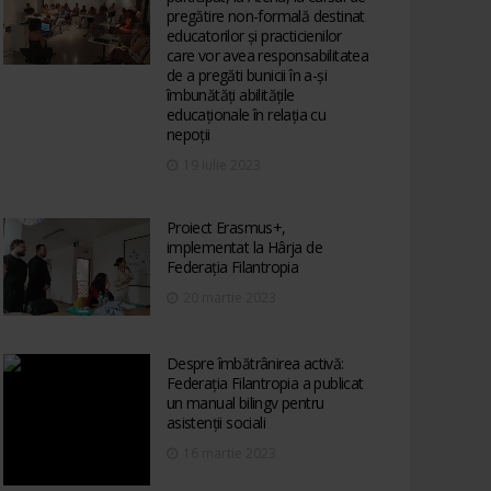
pregătire non-formală destinat
educatorilor și practicienilor
care vor avea responsabilitatea
de a pregăti bunicii în a-și
îmbunătăți abilitățile
educaționale în relația cu
nepoții
19 iulie 2023
Proiect Erasmus+,
implementat la Hârja de
Federația Filantropia
20 martie 2023
Despre îmbătrânirea activă:
Federația Filantropia a publicat
un manual bilingv pentru
asistenții sociali
16 martie 2023