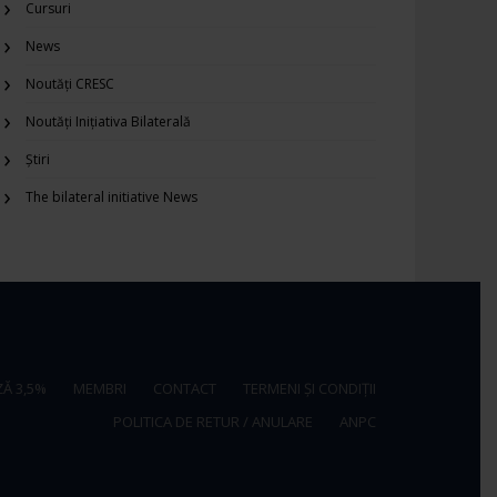
Cursuri
News
Noutăți CRESC
Noutăți Inițiativa Bilaterală
Știri
The bilateral initiative News
Ă 3,5%
MEMBRI
CONTACT
TERMENI ȘI CONDIȚII
POLITICA DE RETUR / ANULARE
ANPC