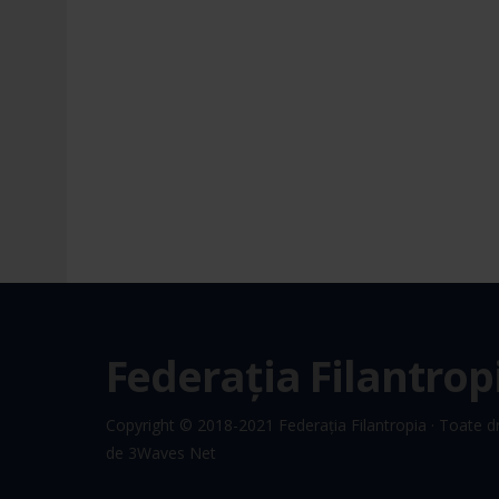
Federația Filantrop
Copyright © 2018-2021
Federația Filantropia
· Toate dr
de
3Waves Net