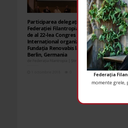
Participarea delegației
Federației Filantropia la cel
de al 22-lea Congres
Internațional organizat de
Fundația Renovabis la
Berlin, Germania
de
|
Federația Filantropia
Știri
1 octombrie 2018
0
Federația Fila
momente grele, pri