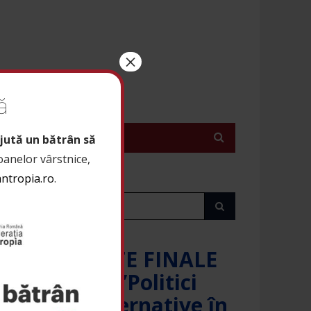
×
ă
A BILATERALĂ
ATTN
jută un bătrân să
soanelor vârstnice,
antropia.ro
.
REZULTATE FINALE
Proiect ”Politici
publice alternative în