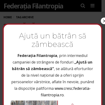
Federația Filantropia
Menu
HOME
TAG ARCHIVE
TAG: SĂNĂTATE LA UN CLICK
DISTANȚĂ
Ajută un bătrân să
zâmbească
Federaţia Filantropia
, prin intermediul
campaniei de strângere de fonduri
„Ajută un
bătrân să zâmbească”
, se alătură eforturilor
de la nivel național de a oferi sprijin
persoanelor vârstnice, aflate în nevoie, punând
la dispoziție paltforma
www.cresc.federatia-
filantropia.ro
.