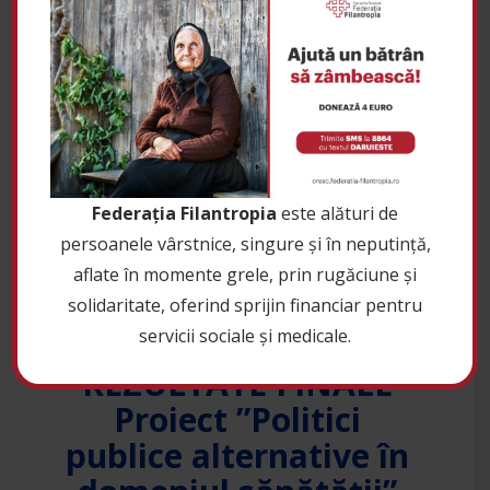
Proiectul „SĂNĂTATE LA UN CLICK
DISTANȚĂ!” se extinde și în județul
Bacău
de
|
Federația Filantropia
Știri
22 iunie 2020
0
Federația Filantropia
este alături de
persoanele vârstnice, singure și în neputință,
aflate în momente grele, prin rugăciune și
solidaritate, oferind sprijin financiar pentru
servicii sociale și medicale.
REZULTATE FINALE
Proiect ”Politici
publice alternative în