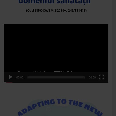
domeniul sănătății”
(Cod SIPOCA/SMIS2014+: 245/111413)
Player
video
00:00
06:09