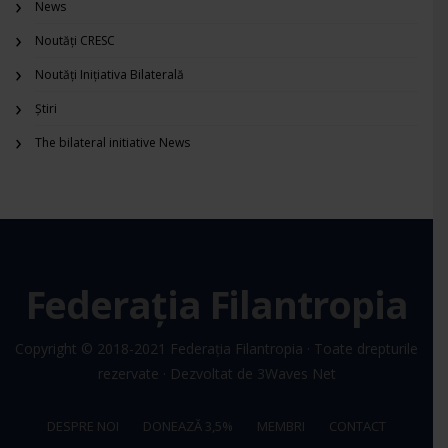
News
Noutăți CRESC
Noutăți Inițiativa Bilaterală
Știri
The bilateral initiative News
Federația Filantropia
Copyright © 2018-2021
Federația Filantropia
· Toate drepturile
rezervate · Dezvoltat de
3Waves Net
DESPRE NOI
DONEAZĂ 3,5%
MEMBRI
CONTACT