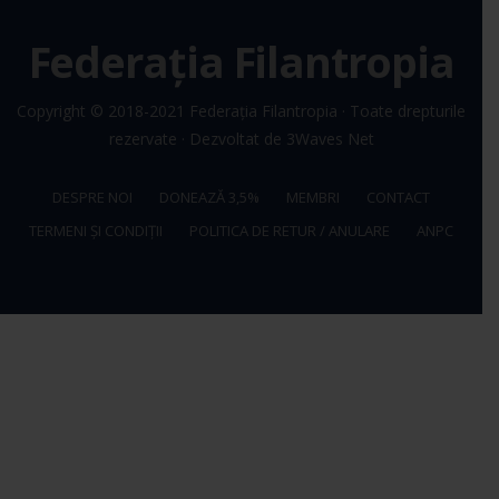
Federația Filantropia
Copyright © 2018-2021
Federația Filantropia
· Toate drepturile
rezervate · Dezvoltat de
3Waves Net
DESPRE NOI
DONEAZĂ 3,5%
MEMBRI
CONTACT
TERMENI ȘI CONDIȚII
POLITICA DE RETUR / ANULARE
ANPC