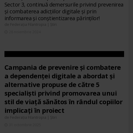
Sector 3, continuă demersurile privind prevenirea
și combaterea adicțiilor digitale și prin
informarea și conștientizarea părinților!
de
|
Federația Filantropia
Știri
28 noiembrie 2024
Campania de prevenire și combatere
a dependenței digitale a abordat și
alternative propuse de către 5
specialiști privind promovarea unui
stil de viață sănătos în rândul copiilor
implicați în proiect
de
|
Federația Filantropia
Știri
31 octombrie 2025