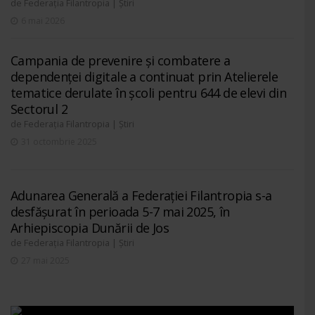
de
|
Federația Filantropia
Știri
6 mai 2026
Campania de prevenire și combatere a
dependenței digitale a continuat prin Atelierele
tematice derulate în școli pentru 644 de elevi din
Sectorul 2
de
|
Federația Filantropia
Știri
31 octombrie 2025
Adunarea Generală a Federației Filantropia s-a
desfășurat în perioada 5-7 mai 2025, în
Arhiepiscopia Dunării de Jos
de
|
Federația Filantropia
Știri
27 mai 2025