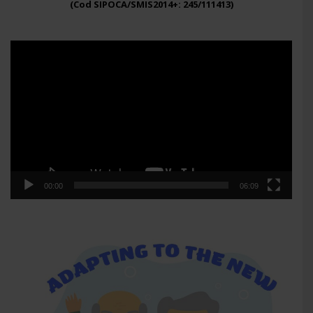
(Cod SIPOCA/SMIS2014+: 245/111413)
Player
video
00:00
06:09