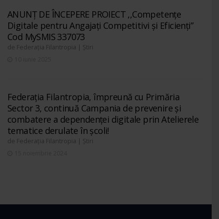
ANUNȚ DE ÎNCEPERE PROIECT ,,Competențe
Digitale pentru Angajați Competitivi și Eficienți”
Cod MySMIS 337073
de
|
Federația Filantropia
Știri
10 iunie 2025
Federația Filantropia, împreună cu Primăria
Sector 3, continuă Campania de prevenire și
combatere a dependenței digitale prin Atelierele
tematice derulate în școli!
de
|
Federația Filantropia
Știri
15 noiembrie 2024