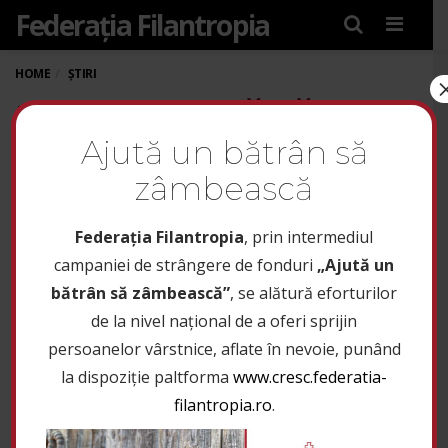
Federația Filantropia
Menu
HOME
ȘTIRI
PROIECTUL „SĂNĂTATE
Ajută un bătrân să
LA UN CLICK
zâmbească
DISTANȚĂ!” SE EXTINDE
ȘI ÎN JUDEȚUL BACĂU
Federaţia Filantropia
, prin intermediul
campaniei de strângere de fonduri
„Ajută un
bătrân să zâmbească”
, se alătură eforturilor
22 iunie 2020
de la nivel național de a oferi sprijin
1
persoanelor vârstnice, aflate în nevoie, punând
la dispoziție paltforma
www.cresc.federatia-
Parteneriatul Fundației de Ajutor Medical ”Profilaxis”
filantropia.ro
.
cu Fundația Filantropia Timișoara și Federația