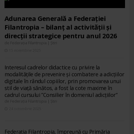
Adunarea Generală a Federației
Filantropia – bilanț al activității și
direcții strategice pentru anul 2026
de
|
Federația Filantropia
Știri
15 noiembrie 2025
Interesul cadrelor didactice cu privire la
modalitățile de prevenire și combatere a adicțiilor
digitale în rândul copiilor, prin promovarea unui
stil de viață sănătos, a fost la cote maxime în
cadrul cursului ”Consilier în domeniul adicțiilor”
de
|
Federația Filantropia
Știri
24 octombrie 2025
Federația Filantropia, împreună cu Primăria