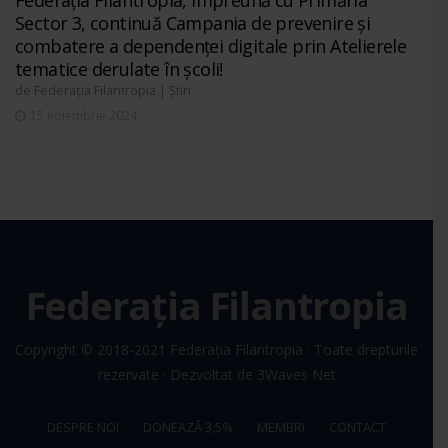
Federația Filantropia, împreună cu Primăria
Sector 3, continuă Campania de prevenire și
combatere a dependenței digitale prin Atelierele
tematice derulate în școli!
de
|
Federația Filantropia
Știri
15 noiembrie 2024
Federația Filantropia
Copyright © 2018-2021
Federația Filantropia
· Toate drepturile
rezervate · Dezvoltat de
3Waves Net
DESPRE NOI
DONEAZĂ 3,5%
MEMBRI
CONTACT