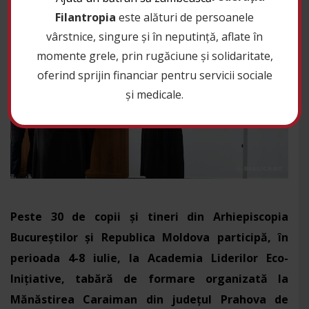
Filantropia
este alături de persoanele
vârstnice, singure și în neputință, aflate în
momente grele, prin rugăciune și solidaritate,
oferind sprijin financiar pentru servicii sociale
și medicale.
Peste 30 de copii și tineri din Arhiepiscopia
Bucureștilor și Republica Moldova participă, în
perioada 4-8 iulie, la Academia Liderilor Eco-
Inițiative, tabără de formare organizată la
Mănăstirea Caraiman din județul Prahova de