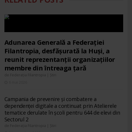
Adunarea Generală a Federației
Filantropia, desfășurată la Huși, a
reunit reprezentanții organizațiilor
membre din întreaga țară
de
|
Federația Filantropia
Știri
6 mai 2026
Campania de prevenire și combatere a
dependenței digitale a continuat prin Atelierele
tematice derulate în școli pentru 644 de elevi din
Sectorul 2
de
|
Federația Filantropia
Știri