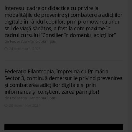
Interesul cadrelor didactice cu privire la
modalitățile de prevenire și combatere a adicțiilor
digitale în rândul copiilor, prin promovarea unui
stil de viață sănătos, a fost la cote maxime în
cadrul cursului ”Consilier în domeniul adicțiilor”
de
|
Federația Filantropia
Știri
24 octombrie 2025
Federația Filantropia, împreună cu Primăria
Sector 3, continuă demersurile privind prevenirea
și combaterea adicțiilor digitale și prin
informarea și conștientizarea părinților!
de
|
Federația Filantropia
Știri
28 noiembrie 2024