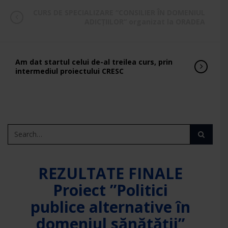
CURS DE SPECIALIZARE “CONSILIER ÎN DOMENIUL
ADICȚIILOR” organizat la ORADEA
Am dat startul celui de-al treilea curs, prin
intermediul proiectului CRESC
REZULTATE FINALE
Proiect ”Politici
publice alternative în
domeniul sănătății”