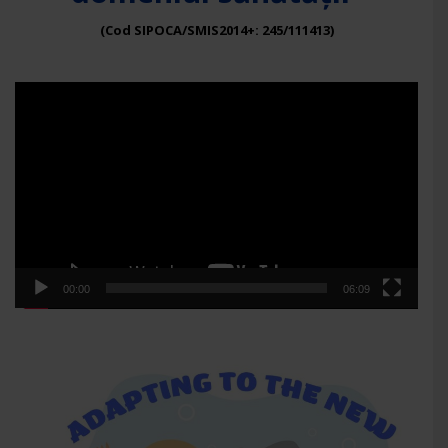
(Cod SIPOCA/SMIS2014+: 245/111413)
Player
video
00:00
06:09