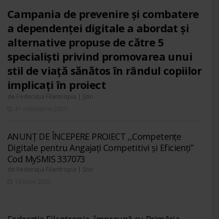
Campania de prevenire și combatere
a dependenței digitale a abordat și
alternative propuse de către 5
specialiști privind promovarea unui
stil de viață sănătos în rândul copiilor
implicați în proiect
de
|
Federația Filantropia
Știri
31 octombrie 2025
ANUNȚ DE ÎNCEPERE PROIECT ,,Competențe
Digitale pentru Angajați Competitivi și Eficienți”
Cod MySMIS 337073
de
|
Federația Filantropia
Știri
10 iunie 2025