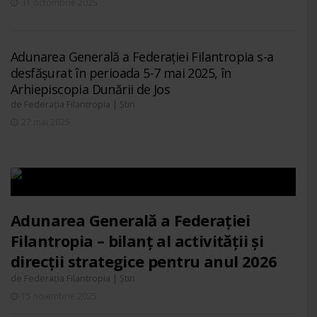
31 octombrie 2025
Adunarea Generală a Federației Filantropia s-a
desfășurat în perioada 5-7 mai 2025, în
Arhiepiscopia Dunării de Jos
de
|
Federația Filantropia
Știri
27 mai 2025
Adunarea Generală a Federației
Filantropia – bilanț al activității și
direcții strategice pentru anul 2026
de
|
Federația Filantropia
Știri
15 noiembrie 2025