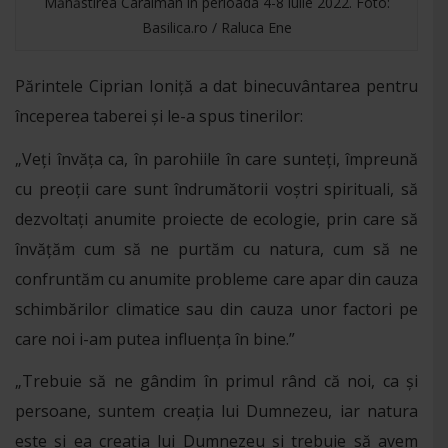
Mănăstirea Caraiman în perioada 4-8 iulie 2022. Foto:
Basilica.ro / Raluca Ene
Părintele Ciprian Ioniță a dat binecuvântarea pentru
începerea taberei și le-a spus tinerilor:
„Veți învăța ca, în parohiile în care sunteți, împreună
cu preoții care sunt îndrumătorii voștri spirituali, să
dezvoltați anumite proiecte de ecologie, prin care să
învățăm cum să ne purtăm cu natura, cum să ne
confruntăm cu anumite probleme care apar din cauza
schimbărilor climatice sau din cauza unor factori pe
care noi i-am putea influența în bine.”
„Trebuie să ne gândim în primul rând că noi, ca și
persoane, suntem creația lui Dumnezeu, iar natura
este și ea creația lui Dumnezeu și trebuie să avem