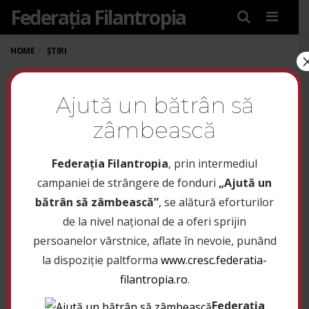
Federația Filantropia
Menu
HOME
ȘTIRI
ACADEMIA TINERILOR
Ajută un bătrân să
LIDERI DE ECO-
zâmbească
INIȚIATIVE A DEBUTAT
LUNI LA MĂNĂSTIREA
Federaţia Filantropia
, prin intermediul
CARAIMAN
campaniei de strângere de fonduri
„Ajută un
bătrân să zâmbească”
, se alătură eforturilor
de la nivel național de a oferi sprijin
4 iulie 2022
persoanelor vârstnice, aflate în nevoie, punând
1
la dispoziție paltforma
www.cresc.federatia-
filantropia.ro
.
Federația