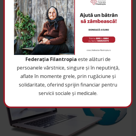
Conferința națională „Activ la
vârsta a treia”
de
|
Federația Filantropia
Știri
15 decembrie 2020
0
Federația Filantropia
este alături de
persoanele vârstnice, singure și în neputință,
aflate în momente grele, prin rugăciune și
solidaritate, oferind sprijin financiar pentru
servicii sociale și medicale.