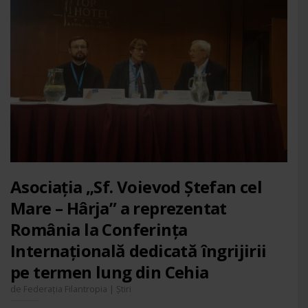
Asociația „Sf. Voievod Ștefan cel
Mare – Hârja” a reprezentat
România la Conferința
Internațională dedicată îngrijirii
pe termen lung din Cehia
de
|
Federația Filantropia
Știri