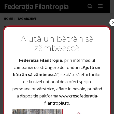
Federația Filantropia
Menu
HOME
TAG ARCHIVE
TAG: ASOCIAȚIA „SF. VOIEVOD
ȘTEFAN CEL MARE- HÂRJA”
Ajută un bătrân să
zâmbească
Federaţia Filantropia
, prin intermediul
campaniei de strângere de fonduri
„Ajută un
bătrân să zâmbească”
, se alătură eforturilor
de la nivel național de a oferi sprijin
persoanelor vârstnice, aflate în nevoie, punând
la dispoziție paltforma
www.cresc.federatia-
filantropia.ro
.