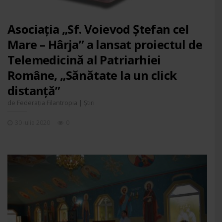
Asociația „Sf. Voievod Ștefan cel
Mare – Hârja” a lansat proiectul de
Telemedicină al Patriarhiei
Române, „Sănătate la un click
distanță”
de
|
Federația Filantropia
Știri
30 iulie 2020
0