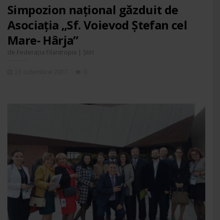
Simpozion național găzduit de
Asociația „Sf. Voievod Ștefan cel
Mare- Hârja”
de
|
Federația Filantropia
Știri
23 octombrie 2017
0