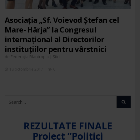
Asociația „Sf. Voievod Ștefan cel
Mare- Hârja” la Congresul
internațional al Directorilor
instituțiilor pentru vârstnici
de
|
Federația Filantropia
Știri
18 octombrie 2017
0
REZULTATE FINALE
Proiect ”Politici