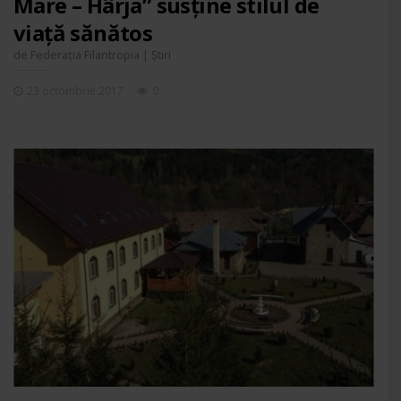
Mare – Hârja” susține stilul de
viață sănătos
de
|
Federația Filantropia
Știri
23 octombrie 2017
0