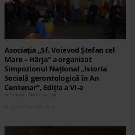
Asociația „Sf. Voievod Ștefan cel
Mare – Hârja” a organizat
Simpozionul Național „Istoria
Socială gerontologică în An
Centenar”, Ediția a VI-a
de
|
Federația Filantropia
Știri
18 octombrie 2018
0