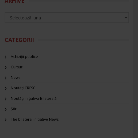
ARHIVE
CATEGORII
Achiziții publice
Cursuri
News
Noutăți CRESC
Noutăți Inițiativa Bilaterală
Știri
The bilateral initiative News