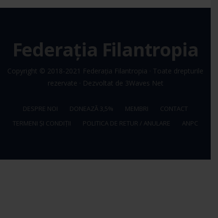
Federația Filantropia
Copyright © 2018-2021
Federația Filantropia
· Toate drepturile
rezervate · Dezvoltat de
3Waves Net
DESPRE NOI
DONEAZĂ 3,5%
MEMBRI
CONTACT
TERMENI ȘI CONDIȚII
POLITICA DE RETUR / ANULARE
ANPC