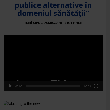
publice alternative în
domeniul sănătății”
(Cod SIPOCA/SMIS2014+: 245/111413)
Player
video
00:00
06:09