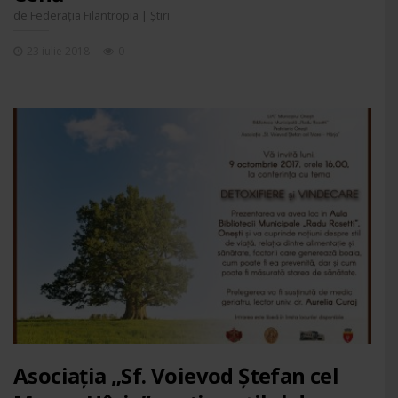
de
|
Federația Filantropia
Știri
23 iulie 2018
0
Asociația „Sf. Voievod Ștefan cel