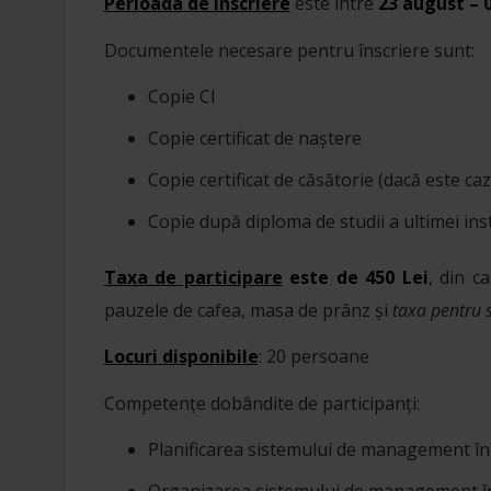
Perioada de înscriere
este între
23 august – 
Documentele necesare pentru înscriere sunt:
Copie CI
Copie certificat de naștere
Copie certificat de căsătorie (dacă este caz
Copie după diploma de studii a ultimei inst
Taxa de participare
este de 450 Lei
, din c
pauzele de cafea, masa de prânz și
taxa pentru 
Locuri disponibile
: 20 persoane
Competențe dobândite de participanți:
Planificarea sistemului de management în 