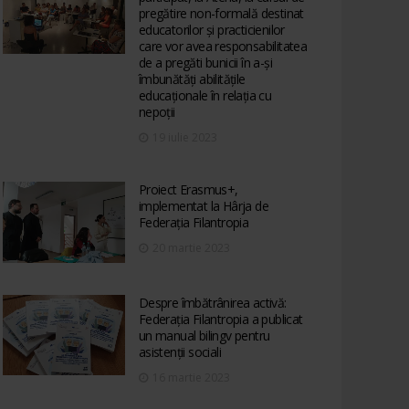
pregătire non-formală destinat
educatorilor și practicienilor
care vor avea responsabilitatea
de a pregăti bunicii în a-și
îmbunătăți abilitățile
educaționale în relația cu
nepoții
19 iulie 2023
Proiect Erasmus+,
implementat la Hârja de
Federația Filantropia
20 martie 2023
Despre îmbătrânirea activă:
Federația Filantropia a publicat
un manual bilingv pentru
asistenții sociali
16 martie 2023