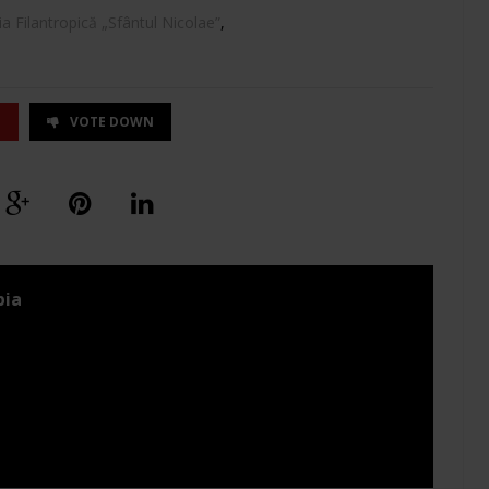
ia Filantropică „Sfântul Nicolae”
,
P
VOTE DOWN
pia