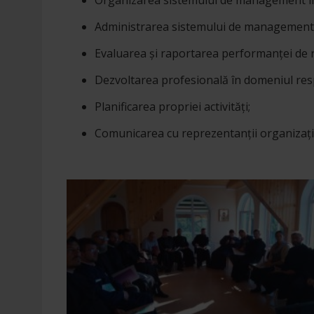
Organizarea sistemului de management în 
Administrarea sistemului de management î
Evaluarea și raportarea performanței de r
Dezvoltarea profesională în domeniul respo
Planificarea propriei activități;
Comunicarea cu reprezentanții organizați