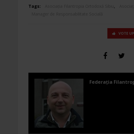
Tags:
Asociația Filantropia Ortodoxă Sibiu
,
Asociaț
Manager de Responsabilitate Socială
VOTE U
Federația Filantro