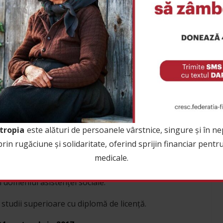
ația Filantropia București vă invită să participați, în
rs acreditat de formare profesională continuă, în
Socială”
.
tropice „Sf. Nicolae”, din Sibiu, str. Iazului nr. 7 (în
lă”
–
cod COR 325718, este autorizat ANC şi se va
ntropia
este alături de persoanele vârstnice, singure și în nep
ținută este recunoscută la nivel național şi este
n rugăciune și solidaritate, oferind sprijin financiar pentru s
rul Educației.
medicale.
ilor care au centre de asistență socială sau vor să
în domeniul asistenței sociale.
 studii superioare cu diplomă de licență.