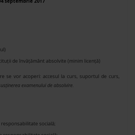
04 septembrie 2017
ul)
ituții de învățământ absolvite (minim licență)
are se vor acoperi: accesul la curs, suportul de curs,
susținerea examenului de absolvire
.
responsabilitate socială;