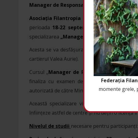
Manager de Responsabilitate Socială
Asociația Filantropia Ortodoxă Sibiu
și Feder
perioada
18-22 septembrie 2017
, la un cu
specializarea
„Manager de Responsabilitate 
Acesta se va desfășura la sediul Asociației Filan
cartierul Valea Aurie).
Cursul „
Manager de Responsabilitate Socia
Federația Fila
finaliza cu examen de absolvire. Diploma ob
momente grele, pri
autorizată de către Ministerul Muncii şi Ministe
Această specializare vine în sprijinul preoț
înființeze astfel de centre și nu dețin o licență 
Nivelul de studii
necesare pentru participanți: