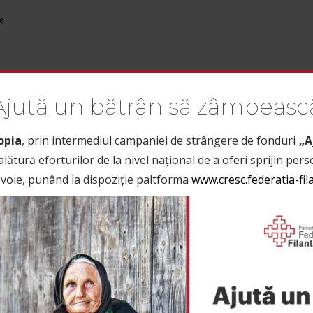
te
Ajută un bătrân să zâmbeasc
IȚII PUBLICE
CURSURI
ȘTIRI
CONTACT
CRESC
INIȚIATIV
opia
, prin intermediul campaniei de strângere de fonduri
„A
 alătură eforturilor de la nivel național de a oferi sprijin per
nevoie, punând la dispoziție paltforma
www.cresc.federatia-fil
PROFESIONALĂ CURS
SABILITATE SOCIALĂ