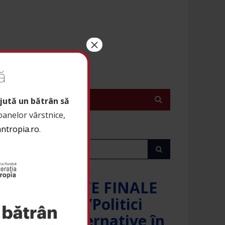
×
ă
A BILATERALĂ
ATTN
jută un bătrân să
soanelor vârstnice,
antropia.ro
.
REZULTATE FINALE
Proiect ”Politici
publice alternative în