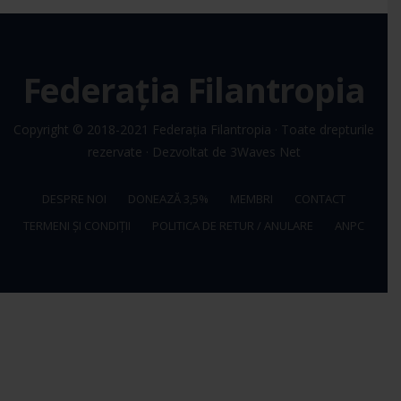
Federația Filantropia
Copyright © 2018-2021
Federația Filantropia
· Toate drepturile
rezervate · Dezvoltat de
3Waves Net
DESPRE NOI
DONEAZĂ 3,5%
MEMBRI
CONTACT
TERMENI ȘI CONDIȚII
POLITICA DE RETUR / ANULARE
ANPC