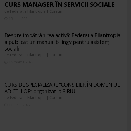
CURS MANAGER ÎN SERVICII SOCIALE
de
|
Federația Filantropia
Cursuri
15 iulie 2024
Despre îmbătrânirea activă: Federația Filantropia
a publicat un manual bilingv pentru asistenții
sociali
de
|
Federația Filantropia
Cursuri
16 martie 2023
CURS DE SPECIALIZARE “CONSILIER ÎN DOMENIUL
ADICȚIILOR” organizat la SIBIU
de
|
Federația Filantropia
Cursuri
11 iunie 2022