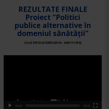
REZULTATE FINALE
Proiect ”Politici
publice alternative în
domeniul sănătății”
(Cod SIPOCA/SMIS2014+: 245/111413)
Player
video
00:00
06:09