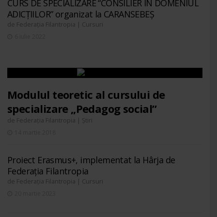
CURS DE SPECIALIZARE “CONSILIER ÎN DOMENIUL
ADICȚIILOR” organizat la CARANSEBEȘ
de
|
Federația Filantropia
Cursuri
6 iulie 2022
Modulul teoretic al cursului de
specializare „Pedagog social”
de
|
Federația Filantropia
Știri
14 martie 2018
Proiect Erasmus+, implementat la Hârja de
Federația Filantropia
de
|
Federația Filantropia
Cursuri
20 martie 2023