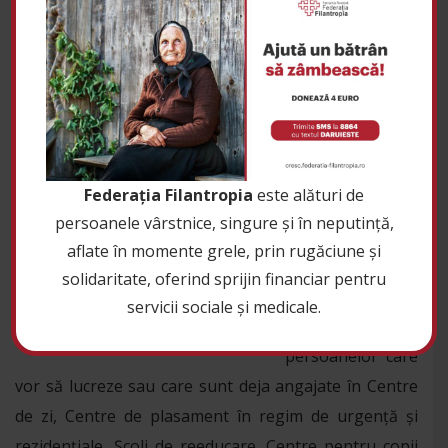
7 martie 2018
Federația Filantropia
, organizaţie non-profit a
Patriarhiei Române, furnizor de formare profesională
a adulților autorizat din anul 2012, are plăcerea să vă
invite să participați în perioada
14 martie – 6 aprilie
2018
la programul de formare profesională,
Federația Filantropia
este alături de
specializarea „
Pedagog social
”, cod COR 341202.
persoanele vârstnice, singure și în neputință,
aflate în momente grele, prin rugăciune și
Cursul se
solidaritate, oferind sprijin financiar pentru
adresează
servicii sociale și medicale.
tuturor
persoanelor care
vor să lucreze sau care sunt deja angajate în Centre
de zi, Centre de plasament în regim de urgență și
rezidențiale, Școli de reeducare, Centre pentru copii