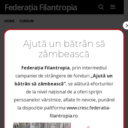
Federația Filantropia
Menu
HOME
CURSURI
INVITAȚIE DE
Ajută un bătrân să
PARTICIPARE LA
zâmbească
PROGRAMUL DE
FORMARE
Federaţia Filantropia
, prin intermediul
PROFESIONALĂ,
campaniei de strângere de fonduri
„Ajută un
bătrân să zâmbească”
, se alătură eforturilor
SPECIALIZARE,
de la nivel național de a oferi sprijin
OCUPAȚIA „PEDAGOG
persoanelor vârstnice, aflate în nevoie, punând
la dispoziție paltforma
www.cresc.federatia-
SOCIAL”
filantropia.ro
.