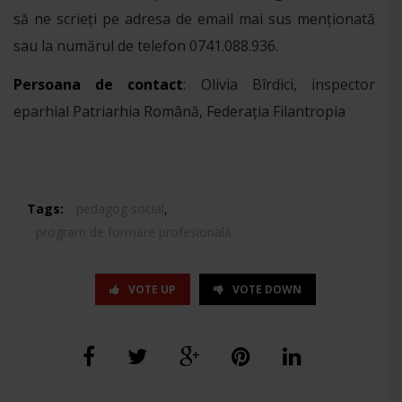
să ne scrieți pe adresa de email mai sus menționată
sau la numărul de telefon 0741.088.936.
Persoana de contact
: Olivia Bîrdici, inspector
eparhial Patriarhia Română, Federația Filantropia
Tags:
pedagog social
,
program de formare profesională
VOTE UP
VOTE DOWN