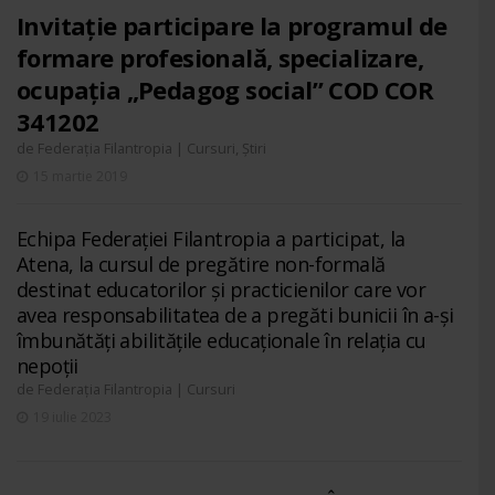
Invitație participare la programul de
formare profesională, specializare,
ocupația „Pedagog social” COD COR
341202
de
|
,
Federația Filantropia
Cursuri
Știri
15 martie 2019
Echipa Federației Filantropia a participat, la
Atena, la cursul de pregătire non-formală
destinat educatorilor și practicienilor care vor
avea responsabilitatea de a pregăti bunicii în a-și
îmbunătăți abilitățile educaționale în relația cu
nepoții
de
|
Federația Filantropia
Cursuri
19 iulie 2023