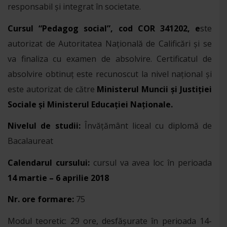
responsabil și integrat în societate.
Cursul “
Pedagog social”, cod COR 341202, e
ste
autorizat de Autoritatea Națională de Calificări şi se
va finaliza cu examen de absolvire. Certificatul de
absolvire obtinuţ este recunoscut la nivel naţional şi
este autorizat de către
Ministerul Muncii și Justiției
Sociale şi Ministerul Educației Naționale.
Nivelul de studii
:
Învățământ liceal cu diplomă de
Bacalaureat
Calendarul cursului:
cursul va avea loc în perioada
14 martie – 6 aprilie 2018
Nr. ore formare:
75
Modul teoretic: 29 ore, desfășurate în perioada 14-