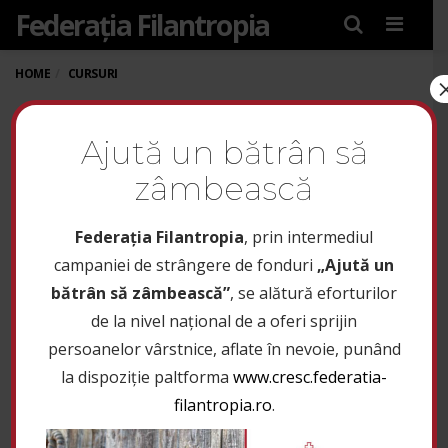
Federația Filantropia
Menu
HOME
CURSURI
STUDII/GHIDURI/BROȘURI
Ajută un bătrân să
29 martie 2019
zâmbească
1
Federaţia Filantropia
, prin intermediul
campaniei de strângere de fonduri
„Ajută un
Setting up fake worker failed: "Cannot load script at:
bătrân să zâmbească”
https://federatia-filantropia.ro/wp-
, se alătură eforturilor
content/plugins/pdf-
de la nivel național de a oferi sprijin
embedder/assets/js/pdfjs/pdf.worker.min.js".
persoanelor vârstnice, aflate în nevoie, punând
la dispoziție paltforma
www.cresc.federatia-
filantropia.ro
.
Tags:
Politici publice alternative în domeniul sănătății