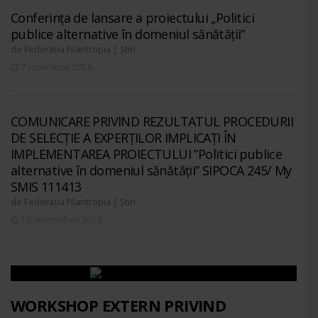
Conferința de lansare a proiectului „Politici
publice alternative în domeniul sănătății”
de
|
Federația Filantropia
Știri
7 noiembrie 2018
COMUNICARE PRIVIND REZULTATUL PROCEDURII
DE SELECȚIE A EXPERȚILOR IMPLICAȚI ÎN
IMPLEMENTAREA PROIECTULUI ”Politici publice
alternative în domeniul sănătății” SIPOCA 245/ My
SMIS 111413
de
|
Federația Filantropia
Știri
10 septembrie 2018
WORKSHOP EXTERN PRIVIND