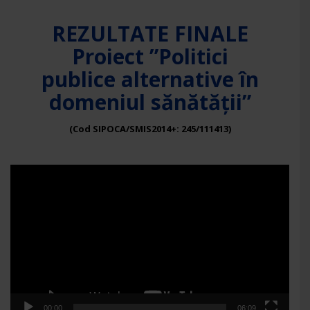
REZULTATE FINALE
Proiect ”Politici
publice alternative în
domeniul sănătății”
(Cod SIPOCA/SMIS2014+: 245/111413)
Player
video
00:00
06:09