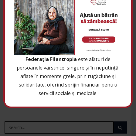
Grupa 2. Curs POLITICI PUBLICE. Continuă seria
celor 5 grupe de formare: „Politici publice
alternative în domeniul sănătății”
Federația Filantropia
este alături de
persoanele vârstnice, singure și în neputință,
aflate în momente grele, prin rugăciune și
Curs POLITICI PUBLICE. Continuă programul de
formare profesională cu Grupa a 3-a de
solidaritate, oferind sprijin financiar pentru
participanți din București, Târgoviște și Bacău
servicii sociale și medicale.