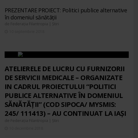
PREZENTARE PROIECT: Politici publice alternative
în domeniul sănătății
de
|
Federația Filantropia
Știri
10 septembrie 2018
ATELIERELE DE LUCRU CU FURNIZORII
DE SERVICII MEDICALE – ORGANIZATE
IN CADRUL PROIECTULUI “POLITICI
PUBLICE ALTERNATIVE ÎN DOMENIUL
SĂNĂTĂȚII” (COD SIPOCA/ MYSMIS:
245/ 111413) – AU CONTINUAT LA IAȘI
de
|
Federația Filantropia
Știri
10 decembrie 2018