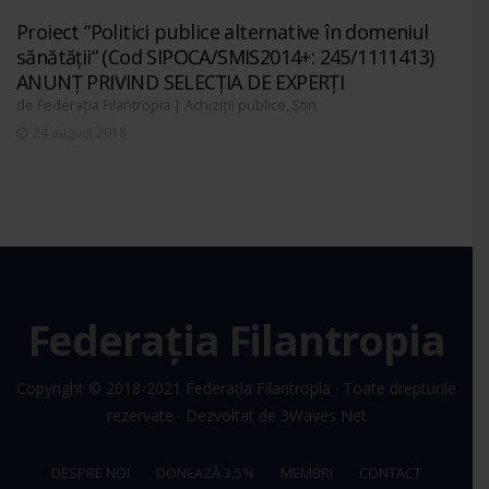
Proiect ”Politici publice alternative în domeniul
sănătății” (Cod SIPOCA/SMIS2014+: 245/1111413)
ANUNȚ PRIVIND SELECȚIA DE EXPERȚI
de
|
,
Federația Filantropia
Achiziții publice
Știri
24 august 2018
Federația Filantropia
Copyright © 2018-2021
Federația Filantropia
· Toate drepturile
rezervate · Dezvoltat de
3Waves Net
DESPRE NOI
DONEAZĂ 3,5%
MEMBRI
CONTACT