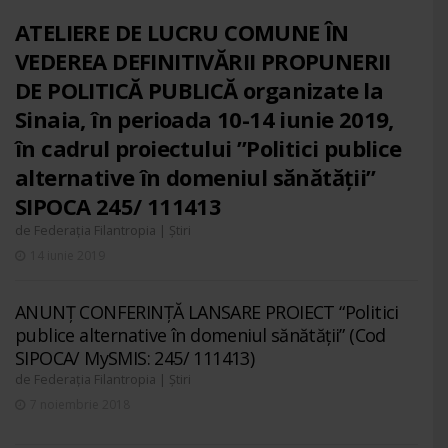
ATELIERE DE LUCRU COMUNE ÎN
VEDEREA DEFINITIVĂRII PROPUNERII
DE POLITICĂ PUBLICĂ organizate la
Sinaia, în perioada 10-14 iunie 2019,
în cadrul proiectului ”Politici publice
alternative în domeniul sănătății”
SIPOCA 245/ 111413
de
|
Federația Filantropia
Știri
14 iunie 2019
ANUNȚ CONFERINȚĂ LANSARE PROIECT “Politici
publice alternative în domeniul sănătății” (Cod
SIPOCA/ MySMIS: 245/ 111413)
de
|
Federația Filantropia
Știri
7 noiembrie 2018