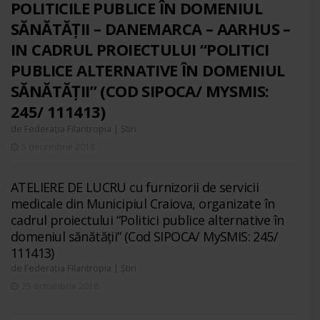
POLITICILE PUBLICE ÎN DOMENIUL
SĂNĂTĂȚII – DANEMARCA – AARHUS –
IN CADRUL PROIECTULUI “POLITICI
PUBLICE ALTERNATIVE ÎN DOMENIUL
SĂNĂTĂȚII” (COD SIPOCA/ MYSMIS:
245/ 111413)
de
|
Federația Filantropia
Știri
5 decembrie 2018
ATELIERE DE LUCRU cu furnizorii de servicii
medicale din Municipiul Craiova, organizate în
cadrul proiectului “Politici publice alternative în
domeniul sănătății” (Cod SIPOCA/ MySMIS: 245/
111413)
de
|
Federația Filantropia
Știri
25 octombrie 2018